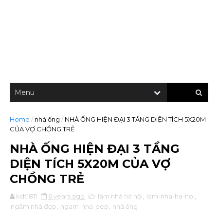
Home
/
nhà ống
/
NHÀ ỐNG HIỆN ĐẠI 3 TẦNG DIỆN TÍCH 5X20M
CỦA VỢ CHỒNG TRẺ
NHÀ ỐNG HIỆN ĐẠI 3 TẦNG
DIỆN TÍCH 5X20M CỦA VỢ
CHỒNG TRẺ
kdt1811
6 years ago
làm nhà hà nội
,
lam-nha-ha-noi
,
ngắm nhà đẹp
,
ngam-nha-dep
,
nhà ống