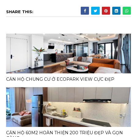
SHARE THIS:
CĂN HỘ CHUNG CƯ Ở ECOPARK VIEW CỰC ĐẸP
CĂN HỘ 60M2 HOÀN THIỆN 200 TRIỆU ĐẸP VÀ GỌN