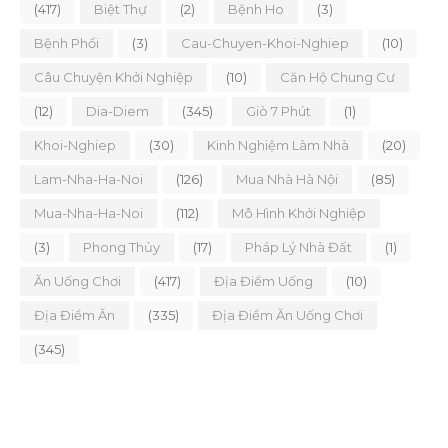
(417)
Biệt Thự
(2)
Bệnh Ho
(3)
Bệnh Phổi
(3)
Cau-Chuyen-Khoi-Nghiep
(10)
Câu Chuyện Khởi Nghiệp
(10)
Căn Hộ Chung Cư
(12)
Dia-Diem
(345)
Giò 7 Phút
(1)
Khoi-Nghiep
(30)
Kinh Nghiệm Làm Nhà
(20)
Lam-Nha-Ha-Noi
(126)
Mua Nhà Hà Nội
(85)
Mua-Nha-Ha-Noi
(112)
Mô Hình Khởi Nghiệp
(3)
Phong Thủy
(17)
Pháp Lý Nhà Đất
(1)
Ăn Uống Chơi
(417)
Địa Điểm Uống
(10)
Địa Điểm Ăn
(335)
Địa Điểm Ăn Uống Chơi
(345)