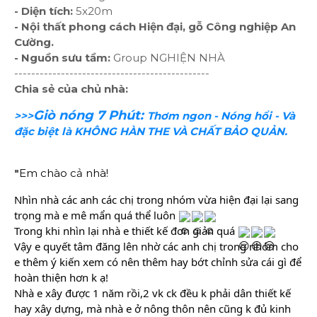
- Diện tích:
5x20m
- Nội thất phong cách Hiện đại, gỗ Công nghiệp An
Cường.
- Nguồn sưu tầm:
Group NGHIỆN NHÀ
----------------------------------------------
Chia sẻ của chủ nhà:
Giò nóng 7 Phút:
>>>
Thơm ngon - Nóng hổi - Và
đặc biệt là KHÔNG HÀN THE VÀ CHẤT BẢO QUẢN.
"
Em chào cả nhà!
Nhìn nhà các anh các chị trong nhóm vừa hiện đại lại sang 
trọng mà e mê mẩn quá thể luôn 
Trong khi nhìn lại nhà e thiết kế đơn giản quá 
Vậy e quyết tâm đăng lên nhờ các anh chị trong nhóm cho 
e thêm ý kiến xem có nên thêm hay bớt chỉnh sửa cái gì để 
hoàn thiện hơn k ạ! 
Nhà e xây được 1 năm rồi,2 vk ck đều k phải dân thiết kế 
hay xây dựng, mà nhà e ở nông thôn nên cũng k đủ kinh 