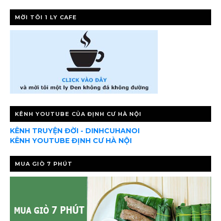
MỜI TÔI 1 LY CAFE
KÊNH YOUTUBE CỦA ĐỊNH CƯ HÀ NỘI
KÊNH TRUYỆN ĐỜI - DINHCUHANOI
KÊNH YOUTUBE ĐỊNH CƯ HÀ NỘI
MUA GIÒ 7 PHÚT