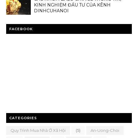
KINH NGHIỆM ĐẦU TƯ CỦA KÊNH
DINHCUHANOI
FACEBOOK
CATEGORIES
Quy Trình Mua Nhà Ở Xã Hội
(5)
An-Uong-Choi