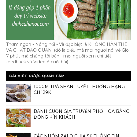
Thơm ngon - Nóng hổi - Và đặc biệt là KHÔNG HÀN THE
VÀ CHẤT BẢO QUẢN. (đó là điều mà mọi người nói về Giò
7 phút mà chúng tôi bán - mọi người xem chi tiết
feedback và Video ở cuối bài)
BÀI VIẾT ĐƯỢC QUAN TÂM
1000M TRÀ SHAN TUYẾT THƯỢNG HẠNG
CHỈ 29K
BÁNH CUỐN GIA TRUYỀN PHỐ HOA BẰNG
ĐÔNG KÍN KHÁCH
CÁC NHÓM ZALO CHIA SẺ THÔNG TIN,