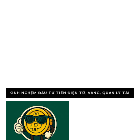
KINH NGHỆM ĐẦU TƯ TIỀN ĐIỆN TỬ, VÀNG, QUẢN LÝ TÀI
CHÍNH CÁ NHÂ