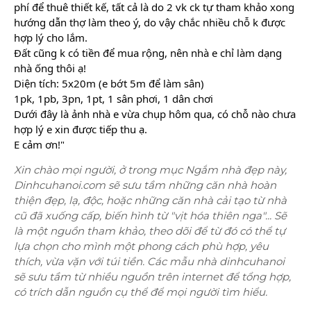
phí để thuê thiết kế, tất cả là do 2 vk ck tự tham khảo xong 
hướng dẫn thợ làm theo ý, do vậy chắc nhiều chỗ k được 
hợp lý cho lắm.
Đất cũng k có tiền để mua rộng, nên nhà e chỉ làm dạng 
nhà ống thôi ạ!
Diện tích: 5x20m (e bớt 5m để làm sân)
1pk, 1pb, 3pn, 1pt, 1 sân phơi, 1 dân chơi
Dưới đây là ảnh nhà e vừa chụp hôm qua, có chỗ nào chưa 
hợp lý e xin được tiếp thu ạ.
E cảm ơn!"
Xin chào mọi người, ở trong mục Ngắm nhà đẹp này,
Dinhcuhanoi.com sẽ sưu tầm những căn nhà hoàn
thiện đẹp, lạ, độc, hoặc những căn nhà cải tạo từ nhà
cũ đã xuống cấp, biến hình từ "vịt hóa thiên nga"... Sẽ
là một nguồn tham khảo, theo dõi để từ đó có thể tự
lựa chọn cho mình một phong cách phù hợp, yêu
thích, vừa vặn với túi tiền. Các mẫu nhà dinhcuhanoi
sẽ sưu tầm từ nhiều nguồn trên internet để tổng hợp,
có trích dẫn nguồn cụ thể để mọi người tìm hiểu.