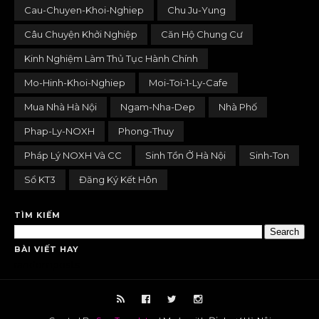
Cau-Chuyen-Khoi-Nghiep
Chu Ju-Yung
Câu Chuyện Khởi Nghiệp
Căn Hộ Chung Cư
Kinh Nghiệm Làm Thủ Tục Hành Chính
Mo-Hinh-Khoi-Nghiep
Moi-Toi-1-Ly-Cafe
Mua Nhà Hà Nội
Ngam-Nha-Dep
Nhà Phố
Phap-Ly-NOXH
Phong-Thuy
Pháp Lý NOXH Và CC
Sinh Tồn Ở Hà Nội
Sinh-Ton
Sổ KT3
Đăng Ký Kết Hôn
TÌM KIẾM
BÀI VIẾT HAY
randomposts