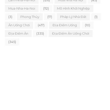
Lam-Nha-Ha-Noi
(126)
Mua Nhà Hà Nội
(85)
Mua-Nha-Ha-Noi
(112)
Mô Hình Khởi Nghiệp
(3)
Phong Thủy
(17)
Pháp Lý Nhà Đất
(1)
Ăn Uống Chơi
(417)
Địa Điểm Uống
(10)
Địa Điểm Ăn
(335)
Địa Điểm Ăn Uống Chơi
(345)