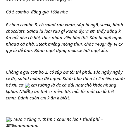
Có 5 combo, đồng giá 169k nhe. 
E chọn combo 5, có salad rau vườn, súp bí ngô, steak, bánh 
chocolate. Salad là loại rau gì Roma ấy, vì em thấy đắng k 
ăn nổi nên có hỏi, thì c nhân viên bảo thế. Súp bí ngô ngon 
nhaaa cả nhà. Steak miếng mỏng thui, chắc 140gr ấy, vị cx 
gọi là dễ ănn. Bánh ngọt dạng mousse hơi ngọt xíu. 
Chồng e gọi combo 2, có súp bơ tỏi thì phải, súo ngậy ngậy 
cx đc, salad hoàng đế ngon. Sườn bbq thì n là 2 miếng sườn 
bé xíu cơ 
 em tưởng là dc cả dải như chỗ khác nhưng 
kphai. Nhưng ăn thịt cx mềm tơi, mỗi tội mút cái là hết 
cmnr. Bánh cuộn em k ăn k biếtt. 
: Mua 1 tặng 1, thêm 1 chai nc lọc + thuế phí = 
240kaaaaaaaaa 