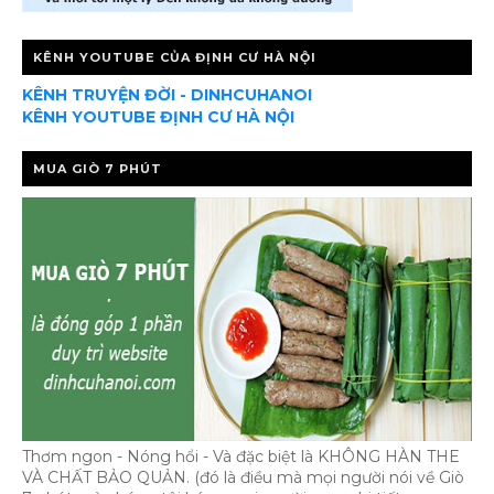
KÊNH YOUTUBE CỦA ĐỊNH CƯ HÀ NỘI
KÊNH TRUYỆN ĐỜI - DINHCUHANOI
KÊNH YOUTUBE ĐỊNH CƯ HÀ NỘI
MUA GIÒ 7 PHÚT
Thơm ngon - Nóng hổi - Và đặc biệt là KHÔNG HÀN THE
VÀ CHẤT BẢO QUẢN. (đó là điều mà mọi người nói về Giò