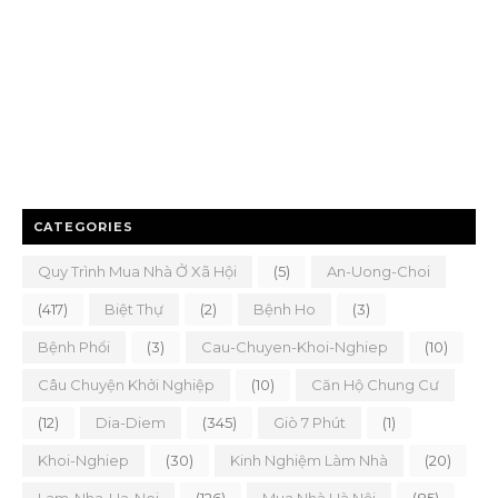
CATEGORIES
Quy Trình Mua Nhà Ở Xã Hội
(5)
An-Uong-Choi
(417)
Biệt Thự
(2)
Bệnh Ho
(3)
Bệnh Phổi
(3)
Cau-Chuyen-Khoi-Nghiep
(10)
Câu Chuyện Khởi Nghiệp
(10)
Căn Hộ Chung Cư
(12)
Dia-Diem
(345)
Giò 7 Phút
(1)
Khoi-Nghiep
(30)
Kinh Nghiệm Làm Nhà
(20)