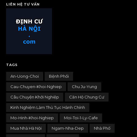
LIÊN HỆ TƯ VẤN
TAGS
An-Uong-Choi
Bệnh Phổi
Cau-Chuyen-Khoi-Nghiep
Chu Ju-Yung
Câu Chuyện Khởi Nghiệp
Căn Hộ Chung Cư
Kinh Nghiệm Làm Thủ Tục Hành Chính
Mo-Hinh-Khoi-Nghiep
Moi-Toi-1-Ly-Cafe
Mua Nhà Hà Nội
Ngam-Nha-Dep
Nhà Phố