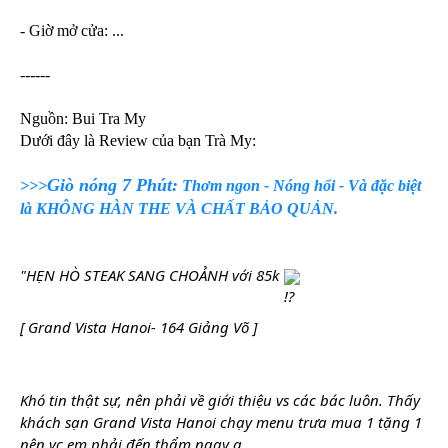
- Giờ mở cửa: ...
------
Nguồn: Bui Tra My
Dưới đây là Review của bạn Trà My:
Giò nóng 7 Phút:
>>>
Thơm ngon - Nóng hổi - Và đặc biệt
là KHÔNG HÀN THE VÀ CHẤT BẢO QUẢN.
"HẸN HÒ STEAK SANG CHOẢNH với 85k 
[ Grand Vista Hanoi- 164 Giảng Võ ] 
Khó tin thật sự, nên phải về giới thiệu vs các bác luôn. Thấy 
khách sạn Grand Vista Hanoi chạy menu trưa mua 1 tặng 1 
nên vc em phải đến thẩm ngay ạ. 