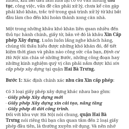
nhiên, khi bắt đầu làm nhà lại có vô vàn những
thủ
tục
, công việc, vấn đề cần phải xử lý, chưa kể còn gặp
phải khó khăn, trắc trở trong quá trình xử lý từ khi bắt
đầu làm cho đến khi hoàn thành xong căn nhà.
Một trong những khâu khó khăn liên quan nhiều đến
thủ tục hành chính, giấy tờ, bản vẽ đó là khâu
Xin Cấp
phép Xây dựng
. Luôn luôn lắng nghe khách hàng,
chúng tôi thấu hiểu được những khó khăn đó, để tiết
kiệm thời gian và phần nào công sức của bạn,
Định cư
Hà Nội
xin chia sẻ những Bước, những công đoạn hay
những kinh nghiệm quý vị cần phải nắm được khi
xin
cấp phép xây dựng
tại quận
Hai Bà Trưng.
Bước 1:
Xác định chính xác
nhu cầu Xin cấp phép
:
Có 3 loại giấy phép xây dựng khác nhau bao gồm:
- Giấy phép Xây dựng mới
- Giấy phép Xây dựng xin cải tạo, nâng tầng
- Giấy phép di dời công trình.
Đối với khu vực Hà Nội nói chung,
quận Hai Bà
Trưng
nói riêng thì bạn cần quan tâm đến 2 loại giấy
phép đầu tiên, là thường xuyên sử dụng. Và nên nhớ