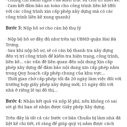
- Cam kết đảm bảo an toàn cho công trình liền kề (đối
với các công trình xin cấp phép xây dựng mà có các
công trình liền kề xung quanh)
Bước 3:
Nộp hồ sơ cho cán bộ thụ lý
- Nộp bộ hồ sơ đầy đủ như trên tại UBND quận Hai Bà
Trưng.
- Sau khi nộp hồ sơ, sẽ có cán bộ thanh tra xây dựng
đến vị trí công trình để kiểm tra hiện trạng, công trình,
liền kề… các vấn đề liên quan đến nội dung Xin cấp
phép xây dựng để đảm bảo nội dung xin cấp phép nằm
trong Quy hoạch cấp phép chung của khu vực…
- Thời gian chờ cấp phép: tối đa 20 ngày làm việc đối với
trường hợp giấy phép xây dựng mới; 15 ngày đối với
nhà ở riêng lẻ tại đô thị…
Bước 4:
Nhận kết quả và nộp lệ phí, nếu không có sai
sót gì thì bạn sẽ nhận được Giấy phép Xây dựng.
Trên đây là tất cả các bước cơ bản Chuẩn bị làm nhà đã
liệt kê chi tiết, rõ ràng để giúp quý vị nắm được cách