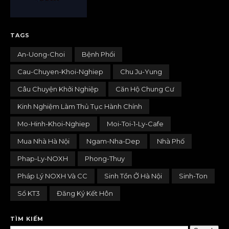
TAGS
An-Uong-Choi
Bệnh Phổi
Cau-Chuyen-Khoi-Nghiep
Chu Ju-Yung
Câu Chuyện Khởi Nghiệp
Căn Hộ Chung Cư
Kinh Nghiệm Làm Thủ Tục Hành Chính
Mo-Hinh-Khoi-Nghiep
Moi-Toi-1-Ly-Cafe
Mua Nhà Hà Nội
Ngam-Nha-Dep
Nhà Phố
Phap-Ly-NOXH
Phong-Thuy
Pháp Lý NOXH Và CC
Sinh Tồn Ở Hà Nội
Sinh-Ton
Sổ KT3
Đăng Ký Kết Hôn
TÌM KIẾM