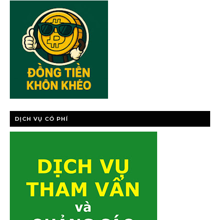
CHÍNH CÁ NHÂ
DỊCH VỤ CÓ PHÍ