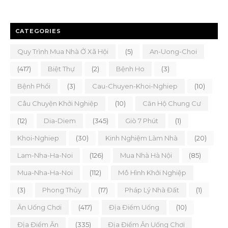
CATEGORIES
Quy Trình Mua Nhà Ở Xã Hội
(5)
An-Uong-Choi
(417)
Biệt Thự
(2)
Bệnh Ho
(3)
Bệnh Phổi
(3)
Cau-Chuyen-Khoi-Nghiep
(10)
Câu Chuyện Khởi Nghiệp
(10)
Căn Hộ Chung Cư
(12)
Dia-Diem
(345)
Giò 7 Phút
(1)
Khoi-Nghiep
(30)
Kinh Nghiệm Làm Nhà
(20)
Lam-Nha-Ha-Noi
(126)
Mua Nhà Hà Nội
(85)
Mua-Nha-Ha-Noi
(112)
Mô Hình Khởi Nghiệp
(3)
Phong Thủy
(17)
Pháp Lý Nhà Đất
(1)
Ăn Uống Chơi
(417)
Địa Điểm Uống
(10)
Địa Điểm Ăn
(335)
Địa Điểm Ăn Uống Chơi