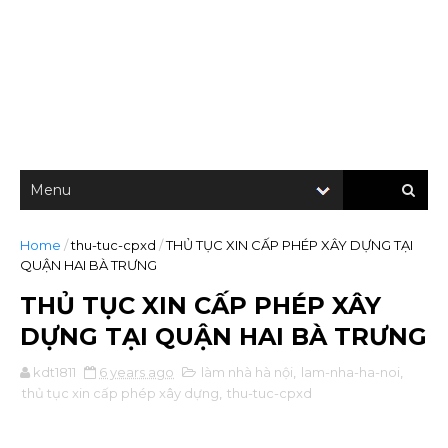
Home
/
thu-tuc-cpxd
/
THỦ TỤC XIN CẤP PHÉP XÂY DỰNG TẠI
QUẬN HAI BÀ TRƯNG
THỦ TỤC XIN CẤP PHÉP XÂY
DỰNG TẠI QUẬN HAI BÀ TRƯNG
kdt1811
6 years ago
làm nhà hà nội
,
lam-nha-ha-noi
,
thủ tục xin cấp phép xây dựng
,
thu-tuc-cpxd