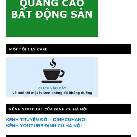
MỜI TÔI 1 LY CAFE
KÊNH YOUTUBE CỦA ĐỊNH CƯ HÀ NỘI
KÊNH TRUYỆN ĐỜI - DINHCUHANOI
KÊNH YOUTUBE ĐỊNH CƯ HÀ NỘI