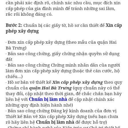
cần phải xác định rõ, chính xác nhu cầu, mục đích xin
cấp phép của gia đình mình để tránh những sai lầm,
rắc rối không đáng có.
Bước 2:
Chuẩn bị các giấy tờ, hồ sơ cần thiết để
Xin cấp
phép xây dựng
- Đơn xin cấp phép xây dựng (theo mẫu của quận Hai
Bà Trưng)
- Bản sao công chứng, giấy chứng nhận quyền sử dụng
đất
- Bản sao công chứng Chứng minh nhân dân của người
làm đơn xin cấp phép xây dựng (hoặc thẻ căn cước, hộ
chiếu…)
- Hồ sơ bản vẽ thiết kế
Xin cấp phép xây dựng
theo quy
chuẩn của
quận Hai Bà Trưng
(quy chuẩn này có thể
thay đổi, cập nhật theo thời gian, để chắc chắn bạn hãy
liên hệ với
Chuẩn bị làm nhà
để cập nhật chính xác
những quy định hiện hành nhé)
- Bản sao công chứng Đăng ký kinh doanh của đơn vị
Thiết kế Bản vẽ Xin cấp phép Xây dựng (nếu bạn chưa
rõ hãy liên hệ
Chuẩn bị làm nhà
để được hỗ trợ)
- Chứng chỉ hành nghề của Kiến trúc sư Chủ trì thiết kế.