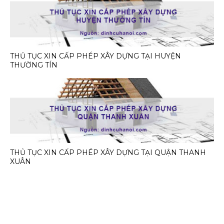
THỦ TỤC XIN CẤP PHÉP XÂY DỰNG TẠI HUYỆN
THƯỜNG TÍN
THỦ TỤC XIN CẤP PHÉP XÂY DỰNG TẠI QUẬN THANH
XUÂN