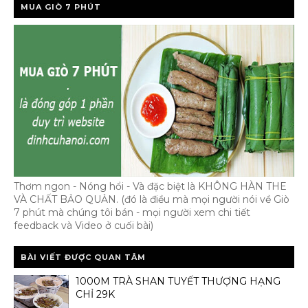
MUA GIÒ 7 PHÚT
Thơm ngon - Nóng hổi - Và đặc biệt là KHÔNG HÀN THE
VÀ CHẤT BẢO QUẢN. (đó là điều mà mọi người nói về Giò
7 phút mà chúng tôi bán - mọi người xem chi tiết
feedback và Video ở cuối bài)
BÀI VIẾT ĐƯỢC QUAN TÂM
1000M TRÀ SHAN TUYẾT THƯỢNG HẠNG
CHỈ 29K