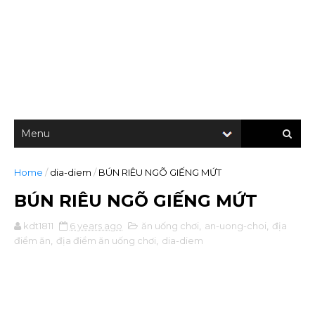
Home
/
dia-diem
/
BÚN RIÊU NGÕ GIẾNG MỨT
BÚN RIÊU NGÕ GIẾNG MỨT
kdt1811
6 years ago
ăn uống chơi
,
an-uong-choi
,
địa
điểm ăn
,
địa điểm ăn uống chơi
,
dia-diem