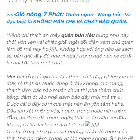
Dưới đây là Review của bạn Dương:
Giò nóng 7 Phút:
>>>
Thơm ngon - Nóng hổi - Và
đặc biệt là KHÔNG HÀN THE VÀ CHẤT BẢO QUẢN.
"Mình chỉ thích ăn mấy
quán bún riêu
bưng như này
thôi, vỏn vẹn vài chiếc ghế, ngồi đối diện xem chủ quán
làm đồ mà hay ho ))))). Không hợp với ông nào ưa sạch
sẽ, bàn ghế đầy đủ nhé vì ngay trong ngõ nên xe cộ đi
lại hơi bất tiện một chút.
.
Một bát đầy đủ giò bò đậu thêm cả trứng vịt lộn kia có
40k, rẻ thật sự. Nước dùng ở đây không mỡ màng,
thanh lắm, bác nào muốn chua thì pha thêm chút
bỗng, dấm ớt vào nhé, đảm bảo dậy mùi mê tít ☺️.
Được cái ở đây có vị cua thật nên ăn yến tâm hehe.
Đậu rán xắt miếng vừa, ngâm trong nước nên thấm
đẫm, ăn đậm đà, thơm ngậy, thật sự ăn riêu với đậu
không có khi lại bon mồm hơn cả
:)))))
Giò tai ở đây nhai giòn sật nhưng chưa đủ thơm của
thịt. Thịt bò mềm, trứng vịt lộn ngon không cần bàn 🤣.