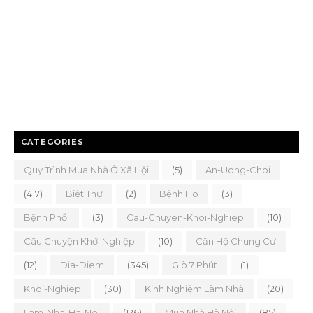
CATEGORIES
Quy Trình Mua Nhà Ở Xã Hội
(5)
An-Uong-Choi
(417)
Biệt Thự
(2)
Bệnh Ho
(3)
Bệnh Phổi
(3)
Cau-Chuyen-Khoi-Nghiep
(10)
Câu Chuyện Khởi Nghiệp
(10)
Căn Hộ Chung Cư
(12)
Dia-Diem
(345)
Giò 7 Phút
(1)
Khoi-Nghiep
(30)
Kinh Nghiệm Làm Nhà
(20)
Lam-Nha-Ha-Noi
(126)
Mua Nhà Hà Nội
(85)