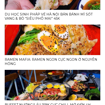
DU HỌC SINH PHÁP VỀ HÀ NỘI BÁN BÁNH MÌ SỐT
VANG & BÒ “SIÊU PHÔ MAI” 45K
RAMEN MAFIA: RAMEN NGON CỰC NGON Ở NGUYÊN
HỒNG
BUFFET NƯỚNG/LẨU 159K CỰC CHILL MỞ ĐẾN 4H