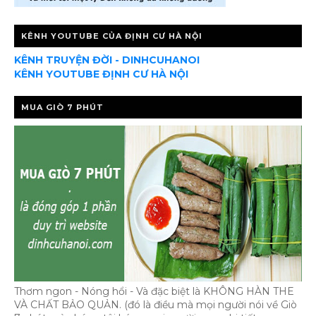
KÊNH YOUTUBE CỦA ĐỊNH CƯ HÀ NỘI
KÊNH TRUYỆN ĐỜI - DINHCUHANOI
KÊNH YOUTUBE ĐỊNH CƯ HÀ NỘI
MUA GIÒ 7 PHÚT
Thơm ngon - Nóng hổi - Và đặc biệt là KHÔNG HÀN THE
VÀ CHẤT BẢO QUẢN. (đó là điều mà mọi người nói về Giò