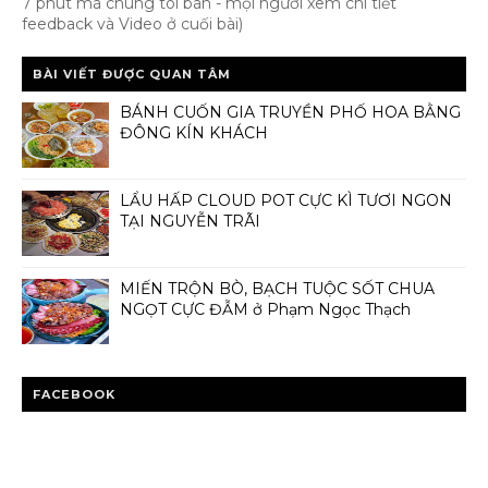
7 phút mà chúng tôi bán - mọi người xem chi tiết
feedback và Video ở cuối bài)
BÀI VIẾT ĐƯỢC QUAN TÂM
BÁNH CUỐN GIA TRUYỀN PHỐ HOA BẰNG
ĐÔNG KÍN KHÁCH
LẨU HẤP CLOUD POT CỰC KÌ TƯƠI NGON
TẠI NGUYỄN TRÃI
MIẾN TRỘN BÒ, BẠCH TUỘC SỐT CHUA
NGỌT CỰC ĐẪM ở Phạm Ngọc Thạch
FACEBOOK